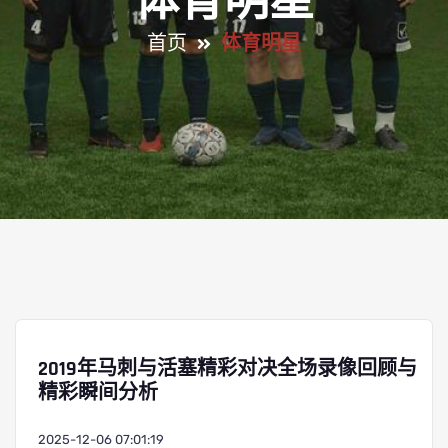
体育明星
首页
体育明星
2019年马刺与活塞精彩对决全场录像回顾与
精彩瞬间分析
2025-12-06 07:01:19