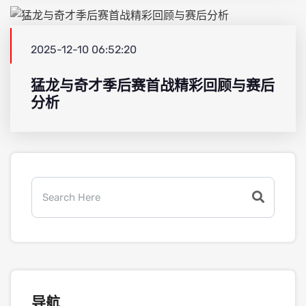
2025-12-10 06:52:20
猛龙与奇才季后赛首战精彩回顾与赛后
分析
导航