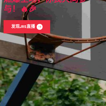
与！🔥🎉
发现JRS直播