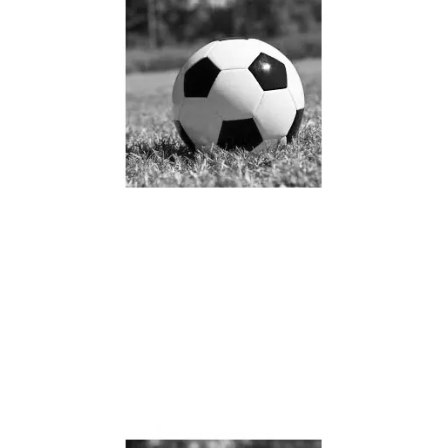
JRS直播JRS直播公牛队罗
斯绝杀骑士再现经典瞬间
引发球迷热议与怀旧情怀