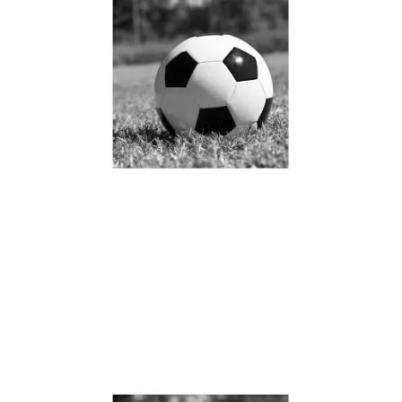
JRS直播JRS直播瓜迪奥拉
神奇换人策略欧冠淘汰赛7
次换人全部进球揭秘