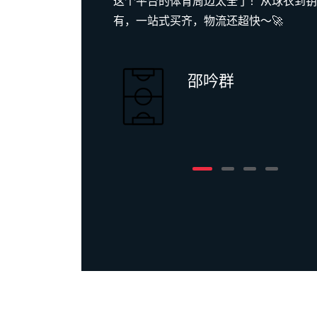
拍到还拿
这个平台的体育周边太全了！从球衣到钥
🎮
有，一站式买齐，物流还超快～🚀
邵吟群