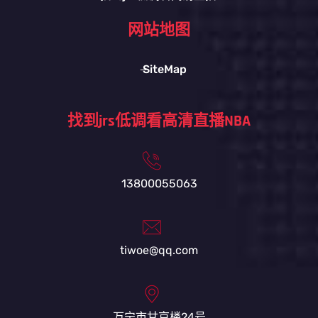
网站地图
SiteMap
找到jrs低调看高清直播NBA
13800055063
tiwoe@qq.com
万宁市甘京楼24号