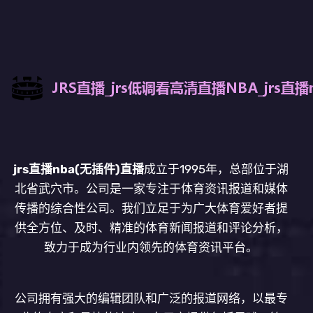
jrs直播nba(无插件)直播
成立于1995年，总部位于湖
北省武穴市。公司是一家专注于体育资讯报道和媒体
传播的综合性公司。我们立足于为广大体育爱好者提
供全方位、及时、精准的体育新闻报道和评论分析，
致力于成为行业内领先的体育资讯平台。
公司拥有强大的编辑团队和广泛的报道网络，以最专