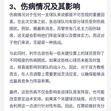
3、伤病情况及其影响
伤病情况对于任何一支球队来说都是不可忽视的重要因
素。在此次交锋之前，各自球队均有部分球员受到伤病
困扰。例如，据最新消息，苏黎世有几名主力因伤缺
席，这无疑会影响他们阵容深度以及整体实力。而这对
于他们来说，无疑是一种挑战。
与此同时，利华古逊也有一些关键位置上的球员受到了
不同程度的伤病困扰。如果这些核心球员未能及时复
出，将直接影响到球队的战斗力。因此，对于双方教练
而言，在人员调整上需要更加灵活应变，以确保能够派
出最具竞争力阵容参赛。
最终，这些伤病不仅会影响各自球队首发阵容，也可能
改变原定战术安排。如果某个关键球员缺席，对方可能
会利用这一点进行针对性布局。因此，在赛前做好充分