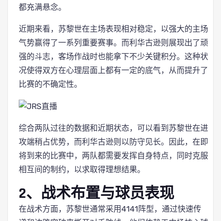
都充满悬念。
近期来看，苏黎世在主场表现相对稳定，以强大的主场
气势赢得了一系列重要赛事。而利华古逊则展现出了顽
强的斗志，客场作战时也能拿下不少关键积分。这种状
况使得双方在心理层面上都有一定的底气，从而提升了
比赛的不确定性。
综合两队过往的数据和近期状态，可以看到苏黎世在进
攻端稍占优势，而利华古逊则以防守见长。因此，在即
将到来的比赛中，两队都需要发挥自身特点，同时克服
相互间的制约，以求取得理想结果。
2、战术布置与球员表现
在战术方面，苏黎世通常采用4141阵型，通过快速传