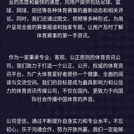
业的态度和最快的速度，向用户提供包括足球、篮
球、网球、田径等各种体育赛事的最新动态和相关评
论。同时，我们还通过图文、视频等多种形式，为用
户呈现全面的赛事报道和独家专题，让用户及时了解
体育赛事的第一手资讯。
作为一家秉承专业、客观、公正原则的体育资讯公
司，我们致力于打造一个公正、公开、权威的体育资
讯平台，为广大体育爱好者提供一个健康、全面的阅
读与交流空间。我们的目标是成为最具影响力和公信
力的体育资讯传媒公司，不仅在国内、更致力于向国
际社会传播中国体育的声音。
公司坚信，通过不断提升自身实力和专业水平，不忘
初心，乐于沟通合作，努力开放共赢，我们一定能够