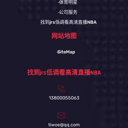
体育明星
公司服务
找到jrs低调看高清直播NBA
网站地图
SiteMap
找到jrs低调看高清直播NBA
13800055063
tiwoe@qq.com