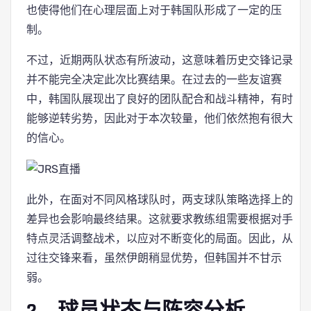
也使得他们在心理层面上对于韩国队形成了一定的压
制。
不过，近期两队状态有所波动，这意味着历史交锋记录
并不能完全决定此次比赛结果。在过去的一些友谊赛
中，韩国队展现出了良好的团队配合和战斗精神，有时
能够逆转劣势，因此对于本次较量，他们依然抱有很大
的信心。
此外，在面对不同风格球队时，两支球队策略选择上的
差异也会影响最终结果。这就要求教练组需要根据对手
特点灵活调整战术，以应对不断变化的局面。因此，从
过往交锋来看，虽然伊朗稍显优势，但韩国并不甘示
弱。
2、球员状态与阵容分析