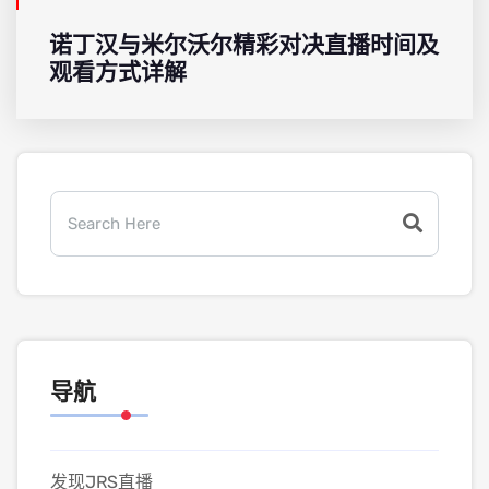
诺丁汉与米尔沃尔精彩对决直播时间及
观看方式详解
导航
发现JRS直播