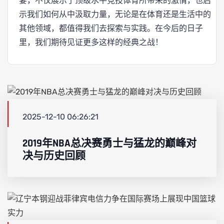
宴，不仅展示了顶级水平竞技体育所带来的激情，也启
示我们如何从中汲取力量，无论是在体育还是生活中的
其他领域，都值得我们去探索与实践。在今后的日子
里，我们期待见证更多这样的经典之战！
2025-12-10 06:26:21
2019年NBA总决赛勇士与猛龙的巅峰对
决与历史回顾