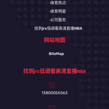
体育热点
体育明星
公司服务
找到jrs低调看高清直播NBA
网站地图
SiteMap
找到jrs低调看高清直播NBA
13800055063