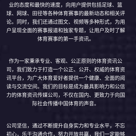
业的态度和最快的速度，向用户提供包括足球、篮
球、网球、田径等各种体育赛事的最新动态和相关评
论。同时，我们还通过图文、视频等多种形式，为用
户呈现全面的赛事报道和独家专题，让用户及时了解
体育赛事的第一手资讯。
作为一家秉承专业、客观、公正原则的体育资讯公
司，我们致力于打造一个公正、公开、权威的体育资
讯平台，为广大体育爱好者提供一个健康、全面的阅
读与交流空间。我们的目标是成为最具影响力和公信
力的体育资讯传媒公司，不仅在国内、更致力于向国
际社会传播中国体育的声音。
公司坚信，通过不断提升自身实力和专业水平，不忘
初心，乐于沟通合作，努力开放共赢，我们一定能够