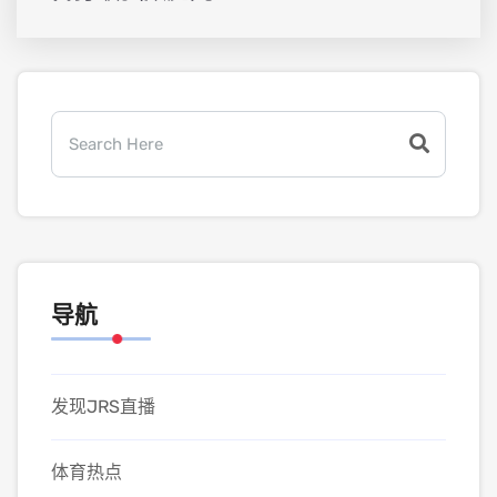
导航
发现JRS直播
体育热点