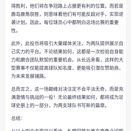
得胜利，他们将在争冠路上占据更有利的位置。而若是
鹿岛鹿角获胜，则意味着他们有可能反超对手，实现逆
袭计划。因此，每位球员心中都明白这场比赛的重要
性。
此外，此役也将吸引大量媒体关注，为两队提供展示自
己实力的平台。不论结果如何，这都是一次检验自身能
力和磨合团队默契的重要机会。从长远来看，这样的大
型赛事不仅能提高球队知名度，更能吸引潜在赞助商，
为未来发展铺路。
总而言之，这一场巅峰对决注定不会平淡无奇，而是充
满激情与挑战的一役！无论最终结果如何，都将成为足
球史册上的一部分，为两支球队书写新的篇章。
总结：