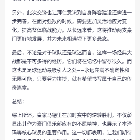
另外，此次交锋也让拜仁意识到自身阵容建设还需进一
步完善，在面对强敌的时候，需要更加灵活地应对变
化，提高整体临战能力。从长远来看，这将推动两支豪
门更好地发展，并为未来相遇埋下更多悬念。
最后，不论是对于球队还是球迷而言，这样一场经典大
战都是不可多得的经历，它们将在记忆中留存很久。而
这也是足球运动最吸引人之处——永远充满不确定性和
无限可能，只要努力拼搏，就有希望书写属于自己的传
奇篇章。
总结：
综上所述，皇家马德里在加时赛中的逆转胜利，不仅彰
显出其作为豪门俱乐部应有的不屈精神，也展示了本泽
玛等核心球员的重要作用。这一切都表明，让我们期待