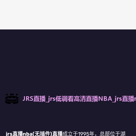
jrs直播nba(无插件)直播
成立于1995年，总部位于湖