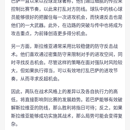
巴萨一直以来以控球足球著称，他们通过细腻的传控来
控制比赛节奏，以此来打乱对方防线。球队中的核心球
员能够很好的把握住每一次进攻机会，而快速反击也是
他们的一大武器。此外，在边路的突破与传中也将成为
攻击重点，为前锋创造更多得分机会。
另一方面，斯拉维亚通常采用比较稳健的防守反击战
术。他们喜欢通过密集防守来限制对手的进攻空间，同
时寻找反击机会。尽管这样的策略在面对强队时风险较
大，但如果执行得当，可以有效地打乱巴萨的进攻节
奏，从而寻求反超机会。
因此，两队在战术风格上的差异以及各自执行力的高
低，将直接影响到比赛的发展趋势。若巴萨能够有效破
解斯拉维亚的防线，那么胜利将指日可待；反之，如果
斯拉维亚能够成功实施其战术，那么局势可能会变得复
杂。