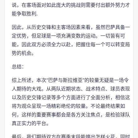
说，在客场面对如此庞大的挑战则需要付出额外努力才
能争取胜利.
因此，从历史交锋和主客场因素来看，虽然巴萨具备一
定优势，但足球是一项充满变数的运动。一切皆有可
能，因此双方必须全力以赴，把握住每一个可以转变局
势的机会。
总结：
综上所述，本次“巴萨与斯拉维亚”的较量无疑是一场令
人期待的大戏。从两队近期状态、战术特点、球员表现
以及历史交锋记录等多个方面进行了全面分析，相信这
将为观众呈现一场精彩绝伦的较量。不论最终结果如
何，这样的重要赛事都会是各方关注焦点，是检验球队
真正实力的平台。
最后，我们期待双方在赛季末段能擦出怎样火花，同时